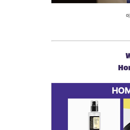
이
W
Ho