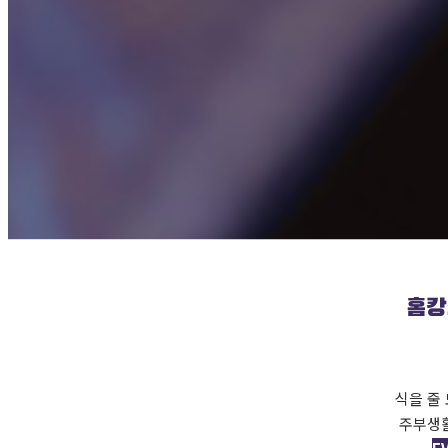
홈캉
식을 줄
주부생