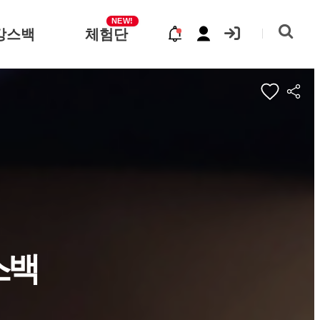
NEW!
캉스백
체험단
스백