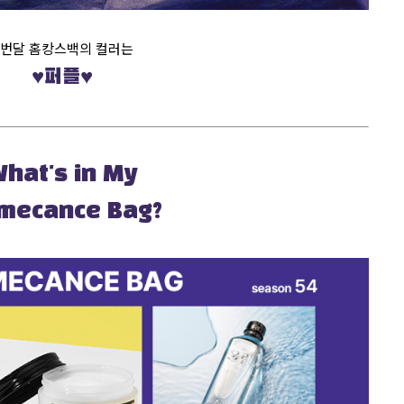
번달 홈캉스백의 컬러는
♥퍼플♥
hat's in My
mecance Bag?