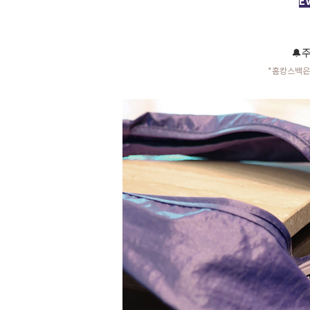
E
🔔
*홈캉스백은 